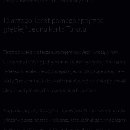
zaczyna mówić wyraźniej niż codzienny hałas.
Dlaczego Tarot pomaga spojrzeć
głębiej? Jedna karta Tarota
Tarot od wieków otacza aura tajemnicy. Jedni widzą w nim
starożytną tradycję pełną symboliki, inni narzędzie intuicyjnej
refleksji. Niezależnie od podejścia, jedno pozostaje wspólne –
karty Tarota potrafią dotykać tematów, które często pozostają
ukryte pod powierzchnią codziennych rozmów.
Każda karta jest jak fragment opowieści. Na pierwszy rzut oka
widzimy obraz: postać, krajobraz, gest. Jednak za tym obrazem
kryje się znacznie więcej. Archetypy, symbole i historie