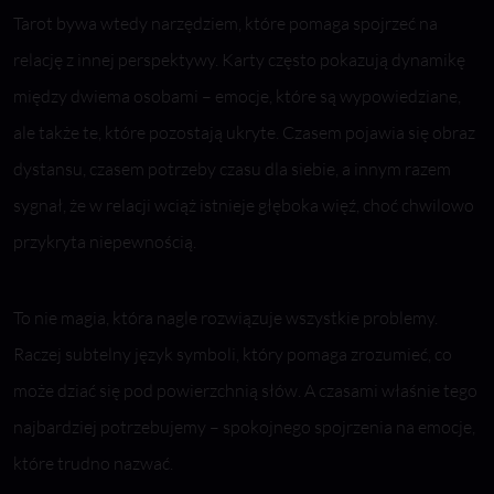
Tarot bywa wtedy narzędziem, które pomaga spojrzeć na
relację z innej perspektywy. Karty często pokazują dynamikę
między dwiema osobami – emocje, które są wypowiedziane,
ale także te, które pozostają ukryte. Czasem pojawia się obraz
dystansu, czasem potrzeby czasu dla siebie, a innym razem
sygnał, że w relacji wciąż istnieje głęboka więź, choć chwilowo
przykryta niepewnością.
To nie magia, która nagle rozwiązuje wszystkie problemy.
Raczej subtelny język symboli, który pomaga zrozumieć, co
może dziać się pod powierzchnią słów. A czasami właśnie tego
najbardziej potrzebujemy – spokojnego spojrzenia na emocje,
które trudno nazwać.