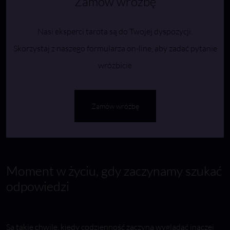
Zamów wróżbę
Nasi eksperci tarota są do Twojej dyspozycji.
Skorzystaj z naszego formularza on-line, aby zadać pytanie
wróżbicie
Zamów wróżbę
Moment w życiu, gdy zaczynamy szukać
odpowiedzi
Są takie chwile, kiedy codzienność zaczyna wyglądać inaczej