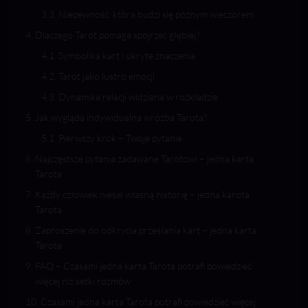
Niepewność, która budzi się późnym wieczorem
Dlaczego Tarot pomaga spojrzeć głębiej?
Symbolika kart i ukryte znaczenia
Tarot jako lustro emocji
Dynamika relacji widziana w rozkładzie
Jak wygląda indywidualna wróżba Tarota?
Pierwszy krok – Twoje pytanie
Najczęstsze pytania zadawane Tarotowi – jedna karta
Tarota
Każdy człowiek niesie własną historię – jedna karota
Tarota
Zaproszenie do odkrycia przesłania kart – jedna karta
Tarota
FAQ – Czasami jedna karta Tarota potrafi powiedzieć
więcej niż setki rozmów
Czasami jedna karta Tarota potrafi powiedzieć więcej