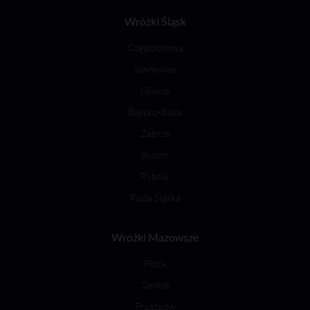
Wróżki Śląsk
Częstochowa
Sosnowiec
Gliwice
Bielsko-Biała
Zabrze
Bytom
Rybnik
Ruda Śląska
Wróżki Mazowsze
Płock
Siedlce
Pruszków