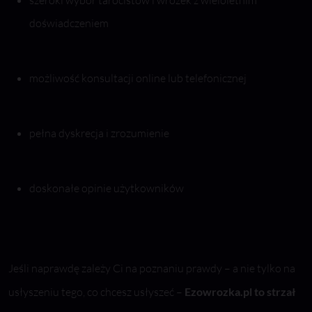
szeroki wybór tarocistów i wróżek z wieloletnim
doświadczeniem
możliwość konsultacji online lub telefonicznej
pełna dyskrecja i zrozumienie
doskonałe opinie użytkowników
Jeśli naprawdę zależy Ci na poznaniu prawdy – a nie tylko na
usłyszeniu tego, co chcesz usłyszeć –
Ezowrozka.pl to strzał