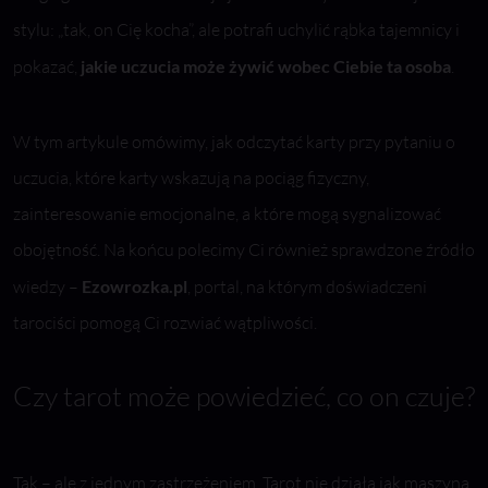
stylu: „tak, on Cię kocha”, ale potrafi uchylić rąbka tajemnicy i
pokazać,
jakie uczucia może żywić wobec Ciebie ta osoba
.
W tym artykule omówimy, jak odczytać karty przy pytaniu o
uczucia, które karty wskazują na pociąg fizyczny,
zainteresowanie emocjonalne, a które mogą sygnalizować
obojętność. Na końcu polecimy Ci również sprawdzone źródło
wiedzy –
Ezowrozka.pl
, portal, na którym doświadczeni
tarociści pomogą Ci rozwiać wątpliwości.
Czy tarot może powiedzieć, co on czuje?
Tak – ale z jednym zastrzeżeniem. Tarot nie działa jak maszyna