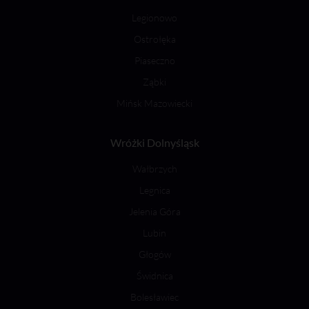
Legionowo
Ostrołęka
Piaseczno
Ząbki
Mińsk Mazowiecki
Wróżki Dolnyśląsk
Wałbrzych
Legnica
Jelenia Góra
Lubin
Głogów
Świdnica
Bolesławiec