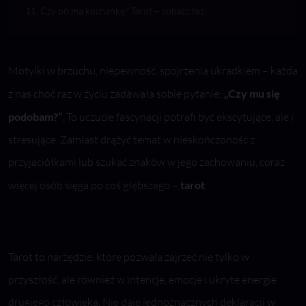
Czy on ma kochankę? Tarot – zobacz też:
Motylki w brzuchu, niepewność, spojrzenia ukradkiem – każda
z nas choć raz w życiu zadawała sobie pytanie:
„Czy mu się
podobam?”
. To uczucie fascynacji potrafi być ekscytujące, ale i
stresujące. Zamiast drążyć temat w nieskończoność z
przyjaciółkami lub szukać znaków w jego zachowaniu, coraz
więcej osób sięga po coś głębszego –
tarot
.
Tarot to narzędzie, które pozwala zajrzeć nie tylko w
przyszłość, ale również w intencje, emocje i ukryte energie
drugiego człowieka. Nie daje jednoznacznych deklaracji w