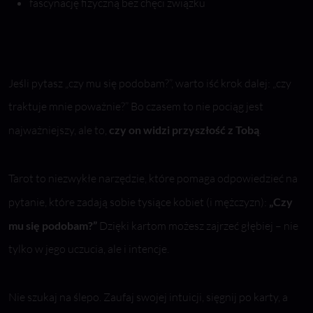
fascynację fizyczną bez chęci związku
Jeśli pytasz „czy mu się podobam?”, warto iść krok dalej: „czy
traktuje mnie poważnie?” Bo czasem to nie pociąg jest
najważniejszy, ale to,
czy on widzi przyszłość z Tobą
.
Tarot to niezwykłe narzędzie, które pomaga odpowiedzieć na
pytanie, które zadają sobie tysiące kobiet (i mężczyzn):
„Czy
mu się podobam?”
Dzięki kartom możesz zajrzeć głębiej – nie
tylko w jego uczucia, ale i intencje.
Nie szukaj na ślepo. Zaufaj swojej intuicji, sięgnij po karty, a