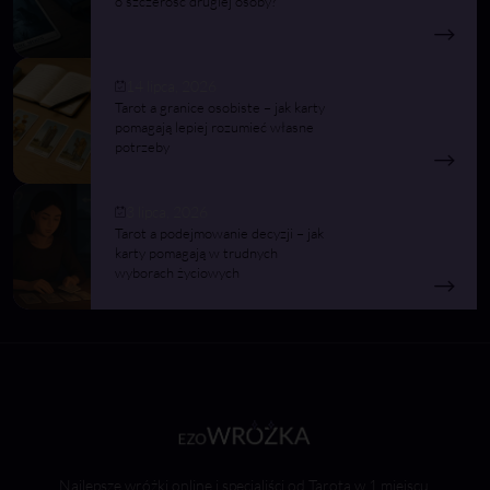
o szczerość drugiej osoby?
14 lipca, 2026
Tarot a granice osobiste – jak karty
pomagają lepiej rozumieć własne
potrzeby
3 lipca, 2026
Tarot a podejmowanie decyzji – jak
karty pomagają w trudnych
wyborach życiowych
Najlepsze wróżki online i specjaliści od Tarota w 1 miejscu.