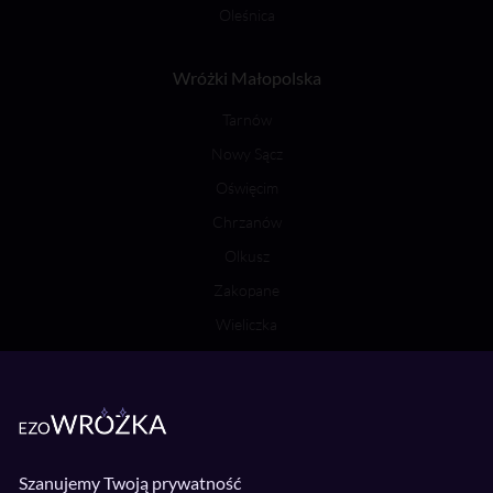
Oleśnica
Wróżki Małopolska
Tarnów
Nowy Sącz
Oświęcim
Chrzanów
Olkusz
Zakopane
Wieliczka
Bochnia
Wróżki Wielkopolska
Poznań
Szanujemy Twoją prywatność