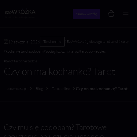
Zamów wróżbę
Wróżby i konsultacje online
19 stycznia, 2026
Tarot online
#EzoWróżka
#glebszego tarot tarot
#karty
#kochanke tarot podobam
#pociag fizyczny
#tarot
#tarot powiedziec
#tarot tarot narzedzie
Czy on ma kochankę? Tarot
Czy on ma kochankę? Tarot
ezowrozka.pl
Blog
Tarot online
Czy mu się podobam? Tarotowe
spojrzenie na uczucia i intencje