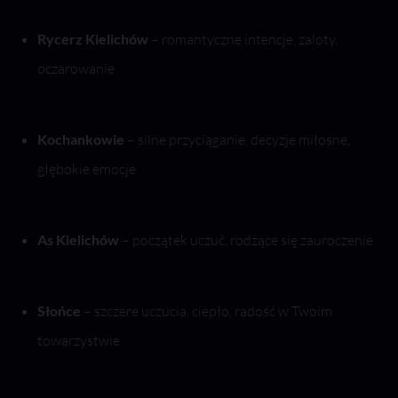
Rycerz Kielichów
– romantyczne intencje, zaloty,
oczarowanie
Kochankowie
– silne przyciąganie, decyzje miłosne,
głębokie emocje
As Kielichów
– początek uczuć, rodzące się zauroczenie
Słońce
– szczere uczucia, ciepło, radość w Twoim
towarzystwie