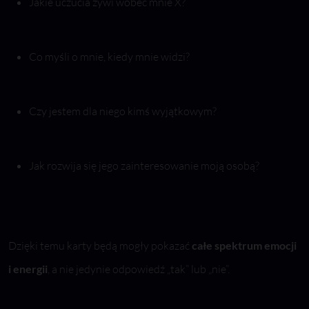
Jakie uczucia żywi wobec mnie X?
Co myśli o mnie, kiedy mnie widzi?
Czy jestem dla niego kimś wyjątkowym?
Jak rozwija się jego zainteresowanie moją osobą?
Dzięki temu karty będą mogły pokazać
całe spektrum emocji
i energii
, a nie jedynie odpowiedź „tak” lub „nie”.