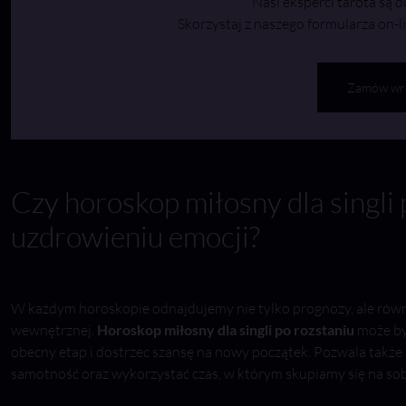
Nasi eksperci tarota są d
Skorzystaj z naszego formularza on-l
Zamów wr
Czy horoskop miłosny dla singli
uzdrowieniu emocji?
W każdym horoskopie odnajdujemy nie tylko prognozy, ale równi
wewnętrznej.
Horoskop miłosny dla singli po rozstaniu
może by
obecny etap i dostrzec szansę na nowy początek. Pozwala także
samotność oraz wykorzystać czas, w którym skupiamy się na sob