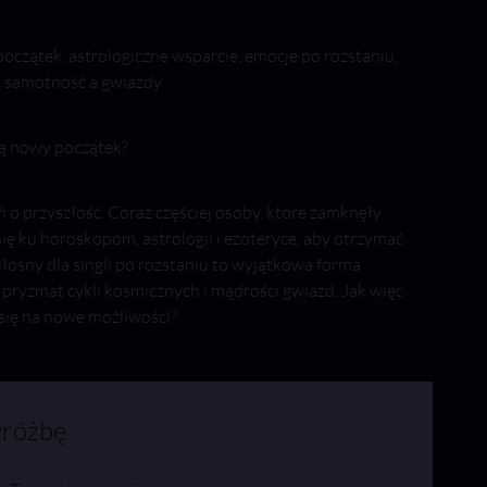
początek, astrologiczne wsparcie, emocje po rozstaniu,
e, samotność a gwiazdy
ją nowy początek?
 o przyszłość. Coraz częściej osoby, które zamknęły
 się ku horoskopom, astrologii i ezoteryce, aby otrzymać
łosny dla singli po rozstaniu to wyjątkowa forma
pryzmat cykli kosmicznych i mądrości gwiazd. Jak więc
 się na nowe możliwości?
różbę