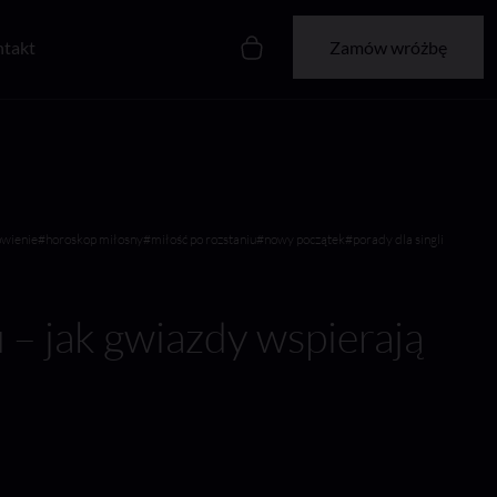
takt
Zamów wróżbę
owienie
#horoskop miłosny
#miłość po rozstaniu
#nowy początek
#porady dla singli
 – jak gwiazdy wspierają