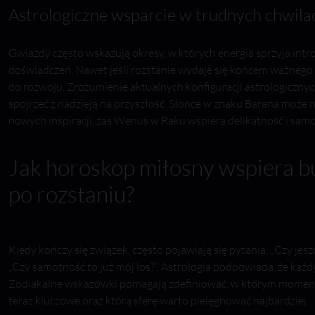
Astrologiczne wsparcie w trudnych chwila
Gwiazdy często wskazują okresy, w których energia sprzyja int
doświadczeń. Nawet jeśli rozstanie wydaje się końcem ważnego e
do rozwoju. Zrozumienie aktualnych konfiguracji astrologicznyc
spojrzeć z nadzieją na przyszłość. Słońce w znaku Barana może
nowych inspiracji, zaś Wenus w Raku wspiera delikatność i sam
Jak horoskop miłosny wspiera 
po rozstaniu?
Kiedy kończy się związek, często pojawiają się pytania: „Czy je
„Czy samotność to już mój los?”. Astrologia podpowiada, że każdy
Zodiakalne wskazówki pomagają zdefiniować, w którym momencie
teraz kluczowe oraz którą sferę warto pielęgnować najbardziej.