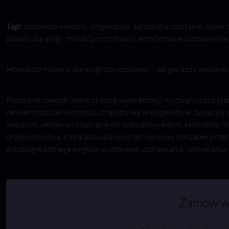
Tagi:
horoskop miłosny, singielstwo, astrologia rozstanie, nowy 
porady dla singli, miłość po rozstaniu, emocjonalne uzdrowieni
Horoskop miłosny dla singli po rozstaniu – jak gwiazdy wspiera
Rozstanie zawsze niesie za sobą wiele emocji, wyzwań oraz pytań
pewien rozdział w miłości i znalazły się w singielstwie, zwracają
wsparcie, ukojenie i inspirację do odbudowy siebie. Horoskop mi
przewodnictwa, która pozwala spojrzeć na nowy początek przez 
astrologia pomaga singlom w procesie uzdrawiania i otwierania
Zamów w