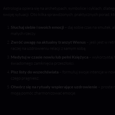
Astrologia opiera się na archetypach, symbolice i cyklach, dl
swojej sytuacji. Oto kilka sprawdzonych, praktycznych porad, 
Słuchaj siebie i swoich emocji
– daj sobie czas na smutek, 
małych rzeczy.
Zwróć uwagę na aktualny tranzyt Wenus
– jeśli jest w re
raczej na uzdrowieniu relacji z samym sobą.
Medytuj w czasie nowiu lub pełni Księżyca
– wykorzystaj t
świadomego zamknięcia przeszłości.
Pisz listy do wszechświata
– formułuj swoje intencje w now
czego pragniesz.
Otwórz się na rytuały wspierające uzdrowienie
– proste r
mogą pomóc zharmonizować emocje.