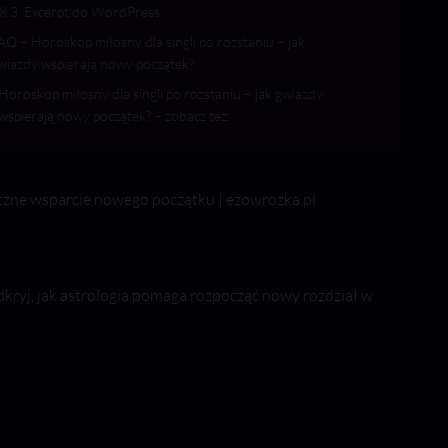
Excerpt do WordPress
AQ – Horoskop miłosny dla singli po rozstaniu – jak
wiazdy wspierają nowy początek?
Horoskop miłosny dla singli po rozstaniu – jak gwiazdy
wspierają nowy początek? – zobacz też:
czne wsparcie nowego początku | ezowrozka.pl
dkryj, jak astrologia pomaga rozpocząć nowy rozdział w