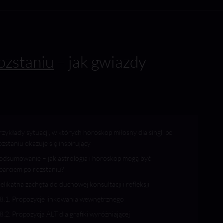
ozstaniu
– jak gwiazdy
rzykłady sytuacji, w których horoskop miłosny dla singli po
ozstaniu okazuje się inspirujący
odsumowanie – jak astrologia i horoskop mogą być
parciem po rozstaniu?
elikatna zachęta do duchowej konsultacji i refleksji
Propozycje linkowania wewnętrznego
Propozycja ALT dla grafiki wyróżniającej