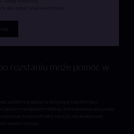
o Twojej dyspozycji.
ine, aby zadać pytanie wróżbicie
óżbę
 po rozstaniu może pomóc w
eż subtelne przesłania dotyczące transformacji
ć cennym narzędziem refleksji, które pozwala zrozumieć
 rozpoznać swoje potrzeby, nauczyć się akceptować
ie i swoim rozwoju.