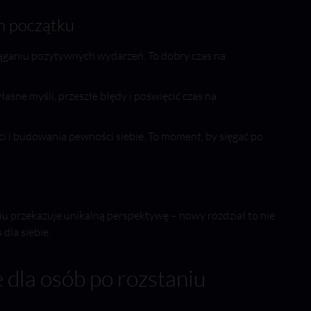
m początku
ciąganiu pozytywnych wydarzeń. To dobry czas na
asne myśli, przeszłe błędy i poświęcić czas na
ci i budowania pewności siebie. To moment, by sięgać po
u przekazuje unikalną perspektywę – nowy rozdział to nie
dla siebie.
 dla osób po rozstaniu