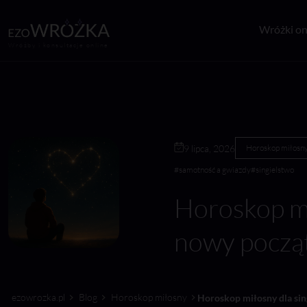
Wróżki on
Wróżby i konsultacje online
9 lipca, 2026
Horoskop miłosn
#samotność a gwiazdy
#singielstwo
Horoskop mił
nowy począ
ezowrozka.pl
Blog
Horoskop miłosny
Horoskop miłosny dla sin