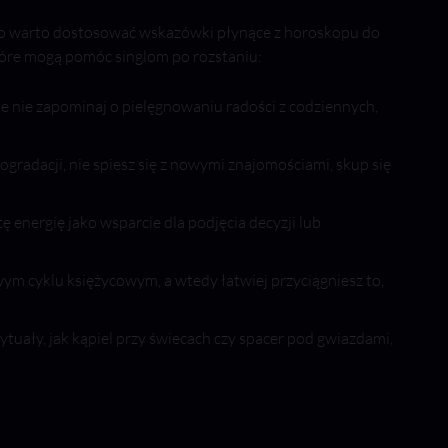
atego warto dostosować wskazówki płynące z horoskopu do
które mogą pomóc singlom po rozstaniu:
ale nie zapominaj o pielęgnowaniu radości z codziennych,
trogradacji, nie spiesz się z nowymi znajomościami, skup się
ę energię jako wsparcie dla podjęcia decyzji lub
ym cyklu księżycowym, a wtedy łatwiej przyciągniesz to,
ytuały, jak kąpiel przy świecach czy spacer pod gwiazdami,