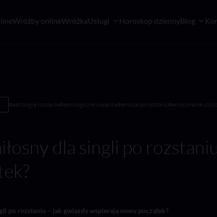
line
Wróżby online
Wróżka
Usługi
Horoskop dzienny
Blog
Kon
y
#astrologia rozstanie
#astrologiczne wsparcie
#emocje po rozstaniu
#emocjonalne uzdr
osny dla singli po rozstaniu
tek?
gli po rozstaniu – jak gwiazdy wspierają nowy początek?