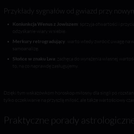
Przykłady sygnałów od gwiazd przy nowy
Koniunkcja Wenus z Jowiszem
: sprzyja otwartości i przy
odzyskanie wiary w siebie.
Merkury retrogradujący
: warto wtedy zwrócić uwagę na wł
samoanalizę.
Słońce w znaku Lwa
: zachęca do wyrażenia własnej wartoś
to, na co naprawdę zasługujemy.
Dzięki tym wskazówkom horoskop miłosny dla singli po rozstani
tylko oczekiwanie na przyszłą miłość, ale także wartościowy czas 
Praktyczne porady astrologiczne