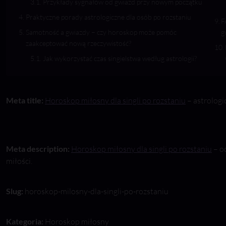
Przykłady sygnałów od gwiazd przy nowym początku
Praktyczne porady astrologiczne dla osób po rozstaniu
F
Samotność a gwiazdy – czy horoskop może pomóc
g
zaakceptować nową rzeczywistość?
Jak wykorzystać czas singielstwa według astrologii?
Meta title:
Horoskop miłosny dla singli po rozstaniu
– astrologi
Meta description:
Horoskop miłosny dla singli po rozstaniu
– o
miłości.
Slug:
horoskop-milosny-dla-singli-po-rozstaniu
Kategoria:
Horoskop miłosny