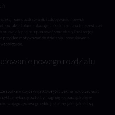
ch
rospekcji, samouzdrawianiu i zdobywaniu nowych
tapu, układ planet ukazuje, że każda zmiana to przestrzeń
h pozwala lepiej przepracować smutek czy frustrację i
 na przykład motywować do działania i poszukiwania
owspółczucie.
budowanie nowego rozdziału
szcze spotkam kogoś wyjątkowego?”, „Jak na nowo zaufać?”,
 cykl zamyka się po to, by mógł się rozpocząć kolejny.
 swojego życiowego cyklu jesteśmy, jakie jakości są