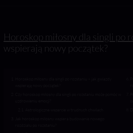
Horoskop miłosny dla singli po r
wspierają nowy początek?
Horoskop miłosny dla singli po rozstaniu – jak gwiazdy
P
wspierają nowy początek?
r
Czy horoskop miłosny dla singli po rozstaniu może pomóc w
P
uzdrowieniu emocji?
o
Astrologiczne wsparcie w trudnych chwilach
D
Jak horoskop miłosny wspiera budowanie nowego
rozdziału po rozstaniu?