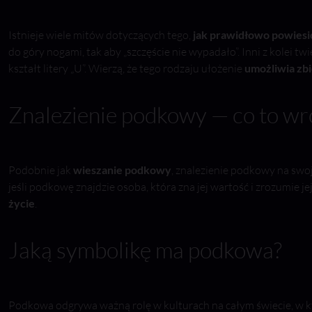
Istnieje wiele mitów dotyczących tego,
jak prawidłowo powies
do góry nogami, tak aby „szczęście nie wypadało”. Inni z kolei tw
kształt litery „U”. Wierzą, że tego rodzaju ułożenie
umożliwia zbi
Znalezienie podkowy — co to wr
Podobnie jak
wieszanie podkowy
, znalezienie podkowy na swoj
jeśli podkowę znajdzie osoba, która zna jej wartość i zrozumie je
życie
.
Jaką symbolikę ma podkowa?
Podkowa odgrywa ważną rolę w kulturach na całym świecie, w k