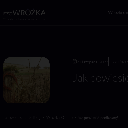
Wróżki on
Wróżby i konsultacje online
21 listopada, 2023
Wróżby O
Jak powiesi
ezowrozka.pl
Blog
Wróżby Online
Jak powiesić podkowę?