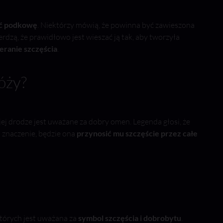
ić podkowę
. Niektórzy mówią, że powinna być zawieszona
ierdzą, że prawidłowo jest wieszać ją tak, aby tworzyła
eranie szczęścia
.
óży?
ej drodze jest uważane za dobry omen. Legenda głosi, że
j znaczenie, będzie ona
przynosić mu szczęście przez całe
tórych jest uważana za
symbol szczęścia i dobrobytu
.