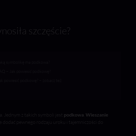
nosiła szczęście?
aką symbolikę ma podkowa?
AQ – Jak powiesić podkowę?
ak powiesić podkowę? – zobacz też:
. Jednym z takich symboli jest
podkowa
.
Wieszanie
że dodać pewnego rodzaju uroku i tajemniczości do