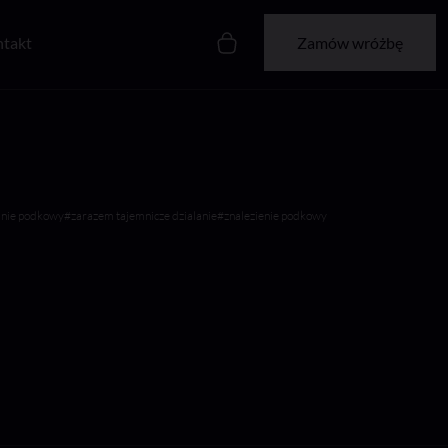
takt
Zamów wróżbę
anie podkowy
#zarazem tajemnicze dzialanie
#znalezienie podkowy