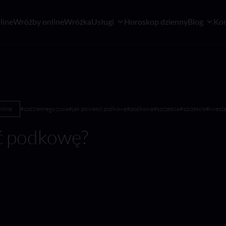
line
Wróżby online
Wróżka
Usługi
Horoskop dzienny
Blog
Kon
nline
#codziennego zycia
#jak powiesić podkowę
#podkowa
#szczescia
#szczescie
#wiesz
ć podkowę?