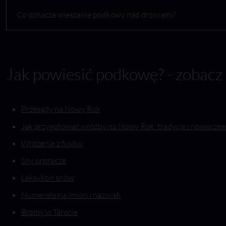
Co oznacza wieszanie podkowy nad drzwiami?
Jak powiesić podkowę? - zobacz 
Przesądy na Nowy Rok
Jak przygotować wróżby na Nowy Rok: tradycje i nowoczes
Wróżenie z fusów
Sny prorocze
Leksykon snów
Numerologia imion i nazwisk
Bramy w Tarocie