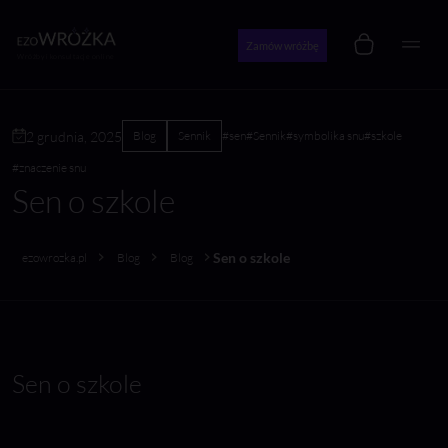
Zamów wróżbę
Wróżby i konsultacje online
2 grudnia, 2025
Blog
Sennik
#sen
#Sennik
#symbolika snu
#szkole
#znaczenie snu
Sen o szkole
Sen o szkole
ezowrozka.pl
Blog
Blog
Sen o szkole