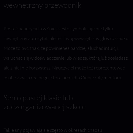
wewnętrzny przewodnik
Postać nauczyciela w śnie często symbolizuje nie tylko
zewnętrzny autorytet, ale też Twój wewnętrzny głos rozsądku.
Może to być znak, że powinieneś bardziej słuchać intuicji,
wsłuchać się w doświadczenie lub wiedzę, którą już posiadasz,
ale z niej nie korzystasz. Nauczyciel może też reprezentować
osobę z życia realnego, która pełni dla Ciebie rolę mentora.
Sen o pustej klasie lub
zdezorganizowanej szkole
Takie sny pojawiają się często w okresach chaosu