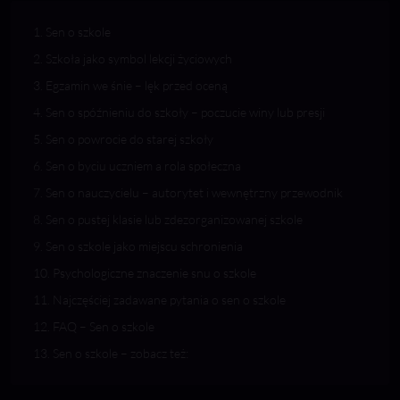
Sen o szkole
Szkoła jako symbol lekcji życiowych
Egzamin we śnie – lęk przed oceną
Sen o spóźnieniu do szkoły – poczucie winy lub presji
Sen o powrocie do starej szkoły
Sen o byciu uczniem a rola społeczna
Sen o nauczycielu – autorytet i wewnętrzny przewodnik
Sen o pustej klasie lub zdezorganizowanej szkole
Sen o szkole jako miejscu schronienia
Psychologiczne znaczenie snu o szkole
Najczęściej zadawane pytania o sen o szkole
FAQ – Sen o szkole
Sen o szkole – zobacz też: