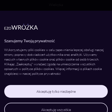
Wieliczka
Bochnia
Wróżki Wielkopolska
Poznań
Szanujemy Twoją prywatność
Kalisz
Wykorzystujemy pliki cookies w celu zapewnienia lepszej obsługi naszej
Konin
strony, poprawy doświadczeń użytkownika oraz analityki. Używamy
naszych własnych plików cookie oraz plików cookie od osób trzecich.
Piła
Klikając „Zaakceptuj" wyrażasz zgodę na umieszczenie wszystkich
Ostrów Wielkopolski
opisanych w polityce plików cookies. Więcej informacji o plikach cookie
znajdziesz w naszej polityce prywatności
Gniezno
Leszno
Śrem
Akceptuję tylko niezbędne
Akceptuję wszystkie