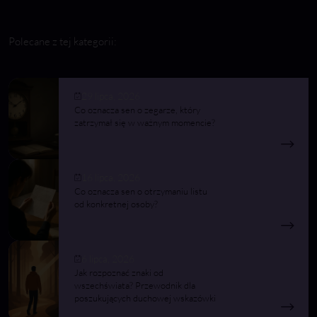
Polecane z tej kategorii:
29 lipca, 2026
Co oznacza sen o zegarze, który
zatrzymał się w ważnym momencie?
16 lipca, 2026
Co oznacza sen o otrzymaniu listu
od konkretnej osoby?
6 lipca, 2026
Jak rozpoznać znaki od
wszechświata? Przewodnik dla
poszukujących duchowej wskazówki