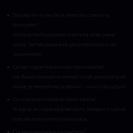
Dlaczego śni mi się szkoła, mimo że już dawno ją
skończyłem?
Szkoła symbolizuje proces uczenia się, stres, ocenę i
rozwój. Sen taki pojawia się, gdy przechodzisz przez
„życiowe testy”.
Czy sen o egzaminie oznacza niepowodzenie?
Nie. Raczej wskazuje na wewnętrzny lęk przed oceną lub
obawę, że nie spełniasz oczekiwań – swoich lub cudzych.
Co oznacza spóźnienie do szkoły we śnie?
To sygnał, że czujesz się przeciążony, zostajesz w tyle lub
boisz się utraty kontroli nad sytuacją.
Czy sen o nauczycielu ma znaczenie?