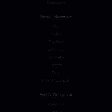
Ruda Śląska
Wróżki Mazowsze
Płock
Siedlce
Pruszków
Legionowo
Ostrołęka
Piaseczno
Ząbki
Mińsk Mazowiecki
Wróżki Dolnyśląsk
Wałbrzych
Legnica