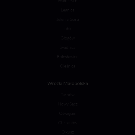
Wałbrzych
Legnica
Jelenia Góra
Lubin
Głogów
Świdnica
Bolesławiec
Oleśnica
Wróżki Małopolska
Tarnów
Nowy Sącz
Oświęcim
Chrzanów
Olkusz