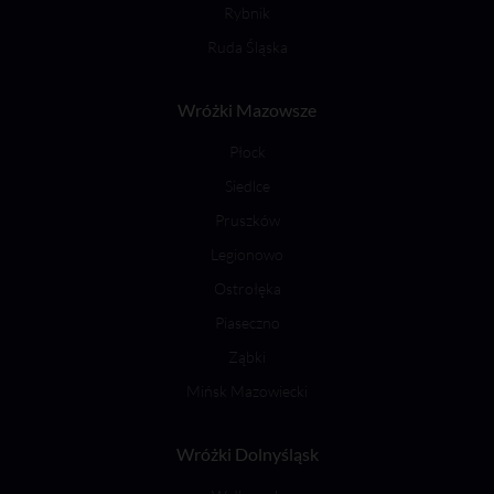
Rybnik
Ruda Śląska
Wróżki Mazowsze
Płock
Siedlce
Pruszków
Legionowo
Ostrołęka
Piaseczno
Ząbki
Mińsk Mazowiecki
Wróżki Dolnyśląsk