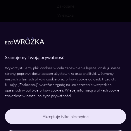
Zakopane
Wieliczka
Bochnia
Wróżki Wielkopolska
Poznań
Szanujemy Twoją prywatność
Kalisz
Wykorzystujemy pliki cookies w celu zapewnienia lepszej obsługi naszej
Konin
strony, poprawy doświadczeń użytkownika oraz analityki. Używamy
naszych własnych plików cookie oraz plików cookie od osób trzecich.
Piła
Klikając „Zaakceptuj" wyrażasz zgodę na umieszczenie wszystkich
Ostrów Wielkopolski
opisanych w polityce plików cookies. Więcej informacji o plikach cookie
znajdziesz w naszej polityce prywatności
Gniezno
Leszno
Śrem
Akceptuję tylko niezbędne