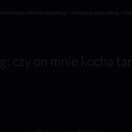
line
Wróżby online
Wróżka
Usługi
Horoskop dzienny
Blog
Kon
g: czy on mnie kocha ta
ezoWrozka.pl
czy on mnie kocha tarot