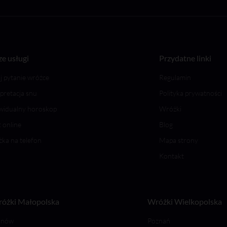
e usługi
Przydatne linki
j pytanie wróżce
Regulamin
rpretacja snu
Polityka prywatności
widualny horoskop
Wróżki
 online
Blog
ka na telefon
Mapa strony
Kontakt
óżki Małopolska
Wróżki Wielkopolska
rnów
Poznań