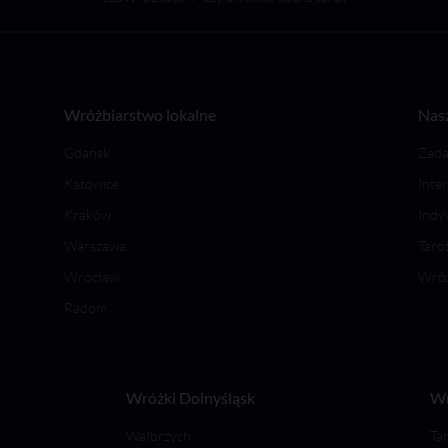
Wróżbiarstwo lokalne
Nasz
Gdańsk
Zada
Katowice
Inte
Kraków
Indy
Warszawa
Tarot
Wrocław
Wróż
Radom
Wróżki Dolnyśląsk
Wr
Wałbrzych
Ta