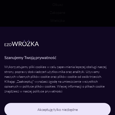
Olkusz
Zakopane
Wieliczka
Bochnia
Wróżki Wielkopolska
Poznań
Szanujemy Twoją prywatność
Kalisz
Wykorzystujemy pliki cookies w celu zapewnienia lepszej obsługi naszej
Konin
strony, poprawy doświadczeń użytkownika oraz analityki. Używamy
naszych własnych plików cookie oraz plików cookie od osób trzecich.
Piła
Klikając „Zaakceptuj" wyrażasz zgodę na umieszczenie wszystkich
Ostrów Wielkopolski
opisanych w polityce plików cookies. Więcej informacji o plikach cookie
znajdziesz w naszej polityce prywatności
Gniezno
Leszno
Śrem
Akceptuję tylko niezbędne