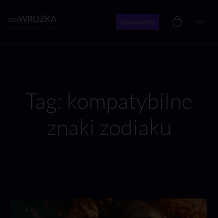
Zamów wróżbę
Wróżby i konsultacje online
Tag: kompatybilne
znaki zodiaku