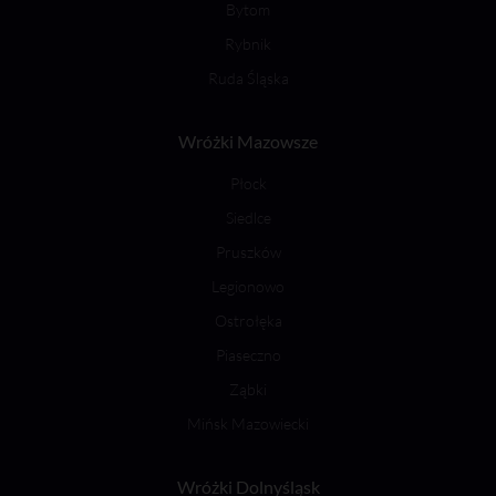
Bytom
Rybnik
Ruda Śląska
Wróżki Mazowsze
Płock
Siedlce
Pruszków
Legionowo
Ostrołęka
Piaseczno
Ząbki
Mińsk Mazowiecki
Wróżki Dolnyśląsk