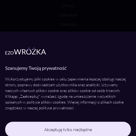
Olkusz
Zakopane
Wieliczka
Bochnia
Wróżki Wielkopolska
Poznań
Szanujemy Twoją prywatność
Kalisz
Wykorzystujemy pliki cookies w celu zapewnienia lepszej obsługi naszej
Konin
strony, poprawy doświadczeń użytkownika oraz analityki. Używamy
naszych własnych plików cookie oraz plików cookie od osób trzecich.
Piła
Klikając „Zaakceptuj" wyrażasz zgodę na umieszczenie wszystkich
Ostrów Wielkopolski
opisanych w polityce plików cookies. Więcej informacji o plikach cookie
znajdziesz w naszej polityce prywatności
Gniezno
Leszno
Śrem
Akceptuję tylko niezbędne