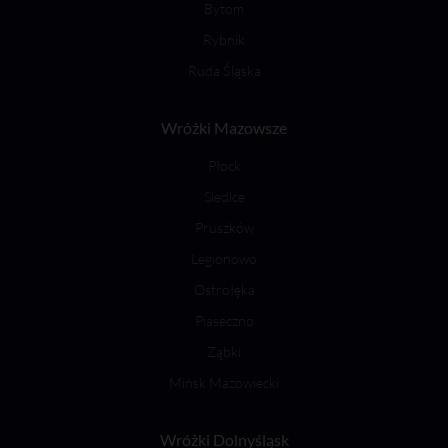
Bytom
Rybnik
Ruda Śląska
Wróżki Mazowsze
Płock
Siedlce
Pruszków
Legionowo
Ostrołęka
Piaseczno
Ząbki
Mińsk Mazowiecki
Wróżki Dolnyśląsk