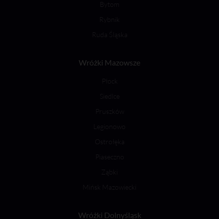
Bytom
Rybnik
Ruda Śląska
Wróżki Mazowsze
Płock
Siedlce
Pruszków
Legionowo
Ostrołęka
Piaseczno
Ząbki
Mińsk Mazowiecki
Wróżki Dolnyśląsk