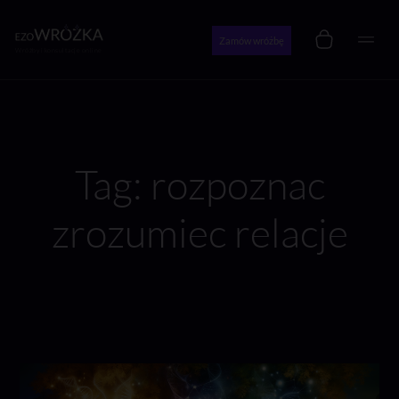
Zamów wróżbę
Wróżby i konsultacje online
Tag: rozpoznac
zrozumiec relacje