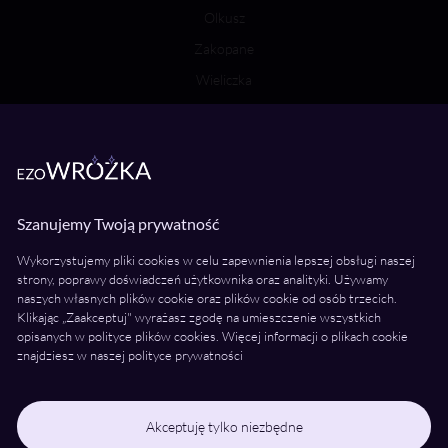
Olkusz
Zakopane
Wieliczka
Bochnia
Wróżki Wielkopolska
Poznań
Szanujemy Twoją prywatność
Kalisz
Wykorzystujemy pliki cookies w celu zapewnienia lepszej obsługi naszej
Konin
strony, poprawy doświadczeń użytkownika oraz analityki. Używamy
naszych własnych plików cookie oraz plików cookie od osób trzecich.
Piła
Klikając „Zaakceptuj" wyrażasz zgodę na umieszczenie wszystkich
Ostrów Wielkopolski
opisanych w polityce plików cookies. Więcej informacji o plikach cookie
znajdziesz w naszej polityce prywatności
Gniezno
Leszno
Śrem
Akceptuję tylko niezbędne