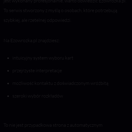
jest wykonany profesjonalnie, warto odwiedzić Ezowrozka.pl.
To serwis stworzony z myślą o osobach, które potrzebują
szybkiej, ale rzetelnej odpowiedzi.
Na Ezowrozka.pl znajdziesz:
intuicyjny system wyboru kart
przejrzyste interpretacje
możliwość kontaktu z doświadczonym wróżbitą
szeroki wybór rozkładów
To nie jest przypadkowa strona z automatycznym