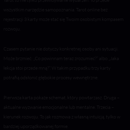
Tarot to nie tylko przewidywanie wydarzeń. To przede
wszystkim narzędzie samopoznania. Tarot online bez
rejestracji 3 karty może stać się Twoim osobistym kompasem
rozwoju.
Czasem pytanie nie dotyczy konkretnej osoby ani sytuacji.
Może brzmieć: „Co powinnam teraz zrozumieć?” albo „Jaka
lekcja stoi przede mną?”. W takim przypadku trzy karty
potrafią odsłonić głębokie procesy wewnętrzne.
Pierwsza karta pokaże schemat, który powtarzasz. Druga –
aktualne wyzwanie emocjonalne lub mentalne. Trzecia –
kierunek rozwoju. To jak rozmowa z własną intuicją, tylko w
bardziej uporządkowanej formie.