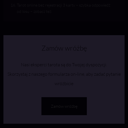
Tarot online bez rejestracji 3 karty – szybka odpowiedź
od losu – zobacz też:
Zamów wróżbę
Nasi eksperci tarota są do Twojej dyspozycji.
Skorzystaj z naszego formularza on-line, aby zadać pytanie
wróżbicie
Zamów wróżbę