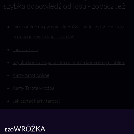
szybka odpowiedź od losu - zobacz też:
Tarot online na pytania klientów – zadaj pytanie wróżce i
poznaj odpowiedź jeszcze dziś
Tarot tak nie
Szybka konsultacja tarota online na konkretny problem
Karty tarot online
Karty Tarota wróżba
Jak czytać karty tarota?
Jak rozłożyć karty Tarota?
Tarot na miłość: Jak postawić karty tarota na uczucia?