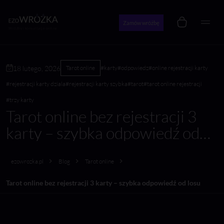
Zamów wróżbę
Wróżby i konsultacje online
18 lutego, 2026
Tarot online
#karty
#odpowiedz
#online rejestracji karty
#rejestracji karty dziala
#rejestracji karty szybka
#tarot
#tarot online rejestracji
#trzy karty
Tarot online bez rejestracji 3
karty – szybka odpowiedź od
losu
ezowrozka.pl
Blog
Tarot online
Tarot online bez rejestracji 3 karty – szybka odpowiedź od losu