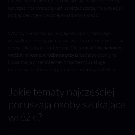
albo w Twoim wnętrzu. To miejsce dla osób, które chcą
usłyszeć interpretację kart, spojrzeć szerzej na sytuację i
podjąć decyzję w bardziej świadomy sposób.
Wróżby nie zastępują Twojej intuicji ani zdrowego
rozsądku, ale mogą pomóc nazwać to, co trudno ubrać w
słowa. Dlatego jeśli interesuje Cię
tarot w Ciechanowie
,
wróżby miłosne
,
wróżba na przyszłość
albo spokojna
konsultacja przez internet, znajdziesz tu usługę
dopasowaną do realnej potrzeby rozmowy i refleksji.
Jakie tematy najczęściej
poruszają osoby szukające
wróżki?