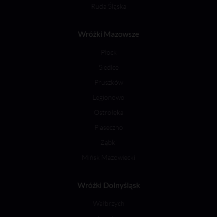
Ruda Śląska
Wróżki Mazowsze
Płock
Siedlce
Pruszków
Legionowo
Ostrołęka
Piaseczno
Ząbki
Mińsk Mazowiecki
Wróżki Dolnyśląsk
Wałbrzych