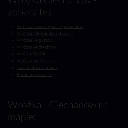
zobacz też:
Wróżka – wróżby i przepowiednie
Wróżka Aleksandrów Łódzki
Wróżka Augustów
Wróżka Andrychów
Wróżka Będzin
Wróżka Bartoszyce
Tarot miłosny online
Pytanie do wróżki
Wróżka - Ciechanów na
mapie: