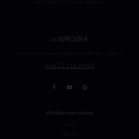
ezoWrozka.pl
Wróżka Ciechanów
Najlepsze wróżki online i specjaliści od Tarota w 1 miejscu.
+48 22 118 99 85
Wróżbiarstwo lokalne
Gdańsk
Katowice