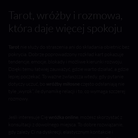
Tarot, wróżby i rozmowa,
która daje więcej spokoju
Tarot
nie służy do straszenia ani do składania obietnic bez
pokrycia. Dobrze poprowadzony rozkład kart pokazuje
tendencje, emocje, blokady i możliwe kierunki rozwoju.
Dzięki temu łatwiej zauważyć, gdzie warto działać, a gdzie
lepiej poczekać. To ważne zwłaszcza wtedy, gdy pytanie
dotyczy uczuć, bo
wróżby miłosne
często odsłaniają nie
tyle „wyrok”, ile dynamikę relacji i to, co wymaga szczerej
rozmowy.
Jeśli interesuje Cię
wróżka online
, możesz skorzystać z
konsultacji z dowolnego miejsca. To dobre rozwiązanie,
gdy zależy Ci na dyskrecji, elastycznym kontakcie i