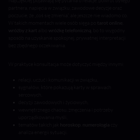
Najczęściej pojawiają się pytania o relacje, powrót byłego
partnera, napięcia w związku, zawodowe decyzje oraz
poczucie, że „coś się zmienia”, ale jeszcze nie wiadomo co.
W takich momentach wiele osób sięga po
tarot online
,
wróżby z kart
albo
wróżkę telefoniczną
, bo to wygodny
sposób na uzyskanie spokojnej, prywatnej interpretacji
bez zbędnego oczekiwania.
W praktyce konsultacja może dotyczyć między innymi:
relacji, uczuć i komunikacji w związku,
sygnałów, które pokazują karty w sprawach
sercowych,
decyzji zawodowych i życiowych,
wewnętrznego chaosu, zmęczenia i potrzeby
uporządkowania myśli,
tematów takich jak
horoskop
,
numerologia
czy
analiza energii sytuacji.