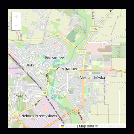
+
−
Leaflet
|
Map data ©
OpenStreetMap