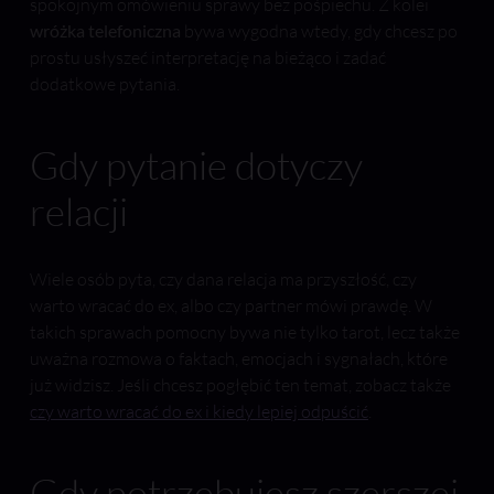
spokojnym omówieniu sprawy bez pośpiechu. Z kolei
wróżka telefoniczna
bywa wygodna wtedy, gdy chcesz po
prostu usłyszeć interpretację na bieżąco i zadać
dodatkowe pytania.
Gdy pytanie dotyczy
relacji
Wiele osób pyta, czy dana relacja ma przyszłość, czy
warto wracać do ex, albo czy partner mówi prawdę. W
takich sprawach pomocny bywa nie tylko tarot, lecz także
uważna rozmowa o faktach, emocjach i sygnałach, które
już widzisz. Jeśli chcesz pogłębić ten temat, zobacz także
czy warto wracać do ex i kiedy lepiej odpuścić
.
Gdy potrzebujesz szerszej