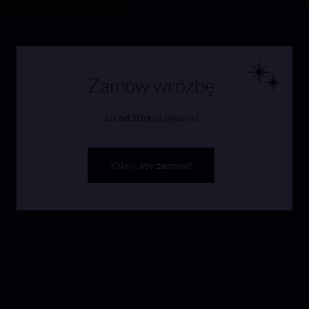
Zamów wróżbę
Już
od 20zł
za pytanie!
Kliknij, aby zamówić