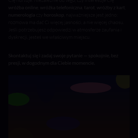
Cię nurtuje. Niezależnie od tego, czy interesuje Cię
wróżba online
,
wróżka telefoniczna
,
tarot
,
wróżby z kart
,
numerologia
czy
horoskop
, najważniejsze jest jedno:
rozmowa ma dać Ci więcej jasności, a nie więcej chaosu.
Jeśli potrzebujesz odpowiedzi w atmosferze zaufania i
dyskrecji, jesteś we właściwym miejscu.
Skontaktuj się i zadaj swoje pytanie — spokojnie, bez
presji, w dogodnym dla Ciebie momencie.