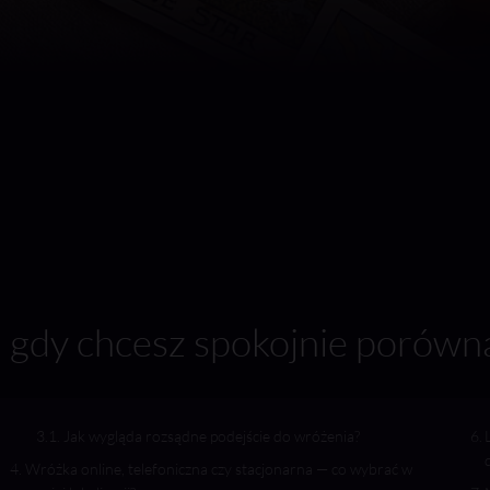
 gdy chcesz spokojnie porówn
Jak wygląda rozsądne podejście do wróżenia?
Wróżka online, telefoniczna czy stacjonarna — co wybrać w