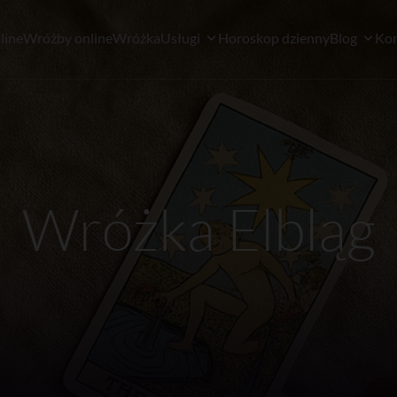
line
Wróżby online
Wróżka
Usługi
Horoskop dzienny
Blog
Kon
Wróżka Elbląg