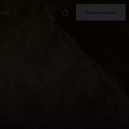
takt
Zamów wróżbę