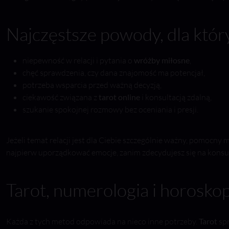
Najczęstsze powody, dla który
niepewność w relacji i pytania o
wróżby miłosne
,
chęć sprawdzenia, czy dana znajomość ma potencjał,
potrzeba wsparcia przed ważną decyzją,
ciekawość związana z
tarot online
i konsultacją zdalną,
szukanie spokojnej rozmowy bez oceniania i presji.
Jeżeli temat relacji jest dla Ciebie szczególnie ważny, pomocny 
najpierw uporządkować emocje, zanim zdecydujesz się na konsul
Tarot, numerologia i horosko
Każda z tych metod odpowiada na nieco inne potrzeby.
Tarot
spr