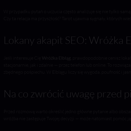
W przypadku pytań o uczucia często analizuje się nie tylko samą
Czy ta relacja ma przyszłość? Tarot ujawnia sygnały, których wie
Lokany akapit SEO: Wróżka Elb
Jeśli interesuje Cię
Wróżka Elbląg
, prawdopodobnie cenisz loka
stacjonarnie, jak i zdalnie — przez telefon lub online. To rozwią
zbędnego pośpiechu. W Elblągu liczy się wygoda, poufność i jas
Na co zwrócić uwagę przed pi
Przed rozmową warto określić jedno główne pytanie albo obszar, 
wróżba nie zastępuje Twojej decyzji — może natomiast pomóc j