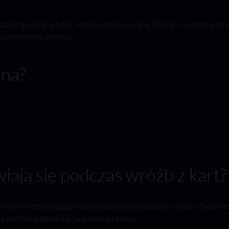
ę zdalną opisaną tutaj: wróżka online w całej Polsce – wygodny sp
du na miejsce pobytu.
zna?
wiają się podczas wróżb z kart?
u, ale równie często pojawiają się sprawy zawodowe, wybory życiowe
albo potrzebę domknięcia pewnego etapu.