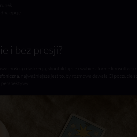
erunek.
odną opcję.
 i bez presji?
ażnością i dyskrecją, skontaktuj się i wybierz formę konsultacji d
efoniczna
, najważniejsze jest to, by rozmowa dawała Ci poczucie 
j perspektywy.