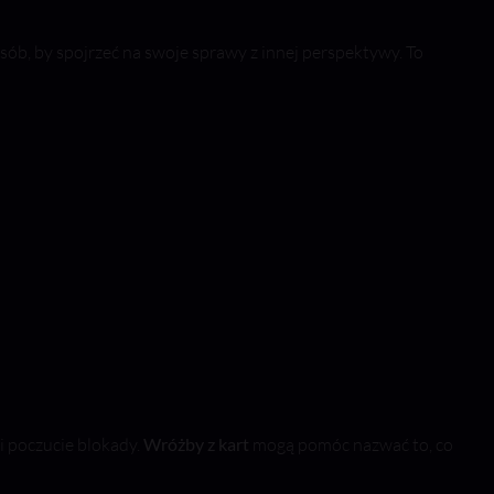
osób, by spojrzeć na swoje sprawy z innej perspektywy. To
 i poczucie blokady.
Wróżby z kart
mogą pomóc nazwać to, co