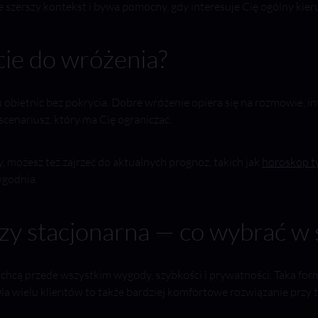
e szerszy kontekst i bywa pomocny, gdy interesuje Cię ogólny kie
cie do wróżenia?
 obietnic bez pokrycia. Dobre wróżenie opiera się na rozmowie, int
scenariusz, który ma Cię ograniczać.
ny, możesz też zajrzeć do aktualnych prognoz, takich jak
horoskop t
ygodnia.
zy stacjonarna — co wybrać w s
chcą przede wszystkim wygody, szybkości i prywatności. Taka forma
 wielu klientów to także bardziej komfortowe rozwiązanie przy tem