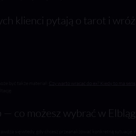
ch klienci pytają o tarot i wró
może być także materiał:
Czy warto wracać do ex? Kiedy to ma sens, 
tację.
p — co możesz wybrać w Elbląg
awdza się wtedy, gdy chcesz przeanalizować konkretną sytuację, r