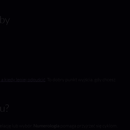
żby
a kiedy lepiej odpuścić
. To dobry punkt wyjścia, gdy chcesz
u?
elację lub wybór.
Numerologia
pomaga przyjrzeć się cyklom,