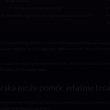
swojej lokalizacji?
Co daje konsultacja telefoniczna?
Jakie tematy najczęściej pojawiają się podczas wróżb z kart?
asz przypadkowej obietnicy, tylko rzetelnego spojrzenia na swoją 
duje napięcia, lecz pomaga uporządkować myśli, nazwać emocje i pr
i, uważności i spokojnej interpretacji kart. To ważne zwłaszcza wt
odkładasz od dłuższego czasu.
arska może pomóc właśnie tera
o perspektywę. Rozkład kart, analiza numerologiczna czy horosko
ojrzeć na sprawę z innej strony.