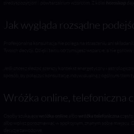
predyspozycjom i powtarzalnym wzorcom. Z kolei
horoskop
daj
Jak wygląda rozsądne podejś
Profesjonalna konsultacja nie polega na straszeniu ani składaniu
Twoich decyzji. Dzięki temu otrzymujesz wsparcie, a nie gotowy 
Jeśli chcesz śledzić szerszy kontekst energetyczny i astrologicz
sposób, by połączyć konsultację indywidualną z ogólnym tłem t
Wróżka online, telefoniczna c
Osoby szukające
wróżka online
albo
wróżka telefoniczna
często 
albo wolisz porozmawiać w spokojnym, znanym sobie miejscu. Dla
decyzje zawodowe.