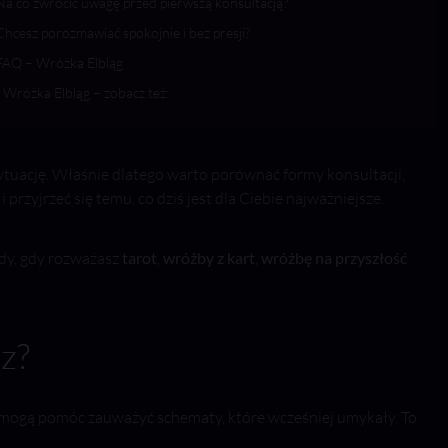
Na co zwrócić uwagę przed pierwszą konsultacją?
Chcesz porozmawiać spokojnie i bez presji?
FAQ – Wróżka Elbląg
Wróżka Elbląg – zobacz też:
sytuację. Właśnie dlatego warto porównać formy konsultacji,
zyjrzeć się temu, co dziś jest dla Ciebie najważniejsze.
edy, gdy rozważasz
tarot
,
wróżby z kart
,
wróżbę na przyszłość
z?
p mogą pomóc zauważyć schematy, które wcześniej umykały. To