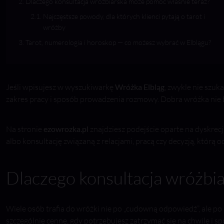
Dlaczego konsultacja wróżbiarska może pomóc właśnie teraz?
Najczęstsze powody, dla których klienci pytają o tarot i
wróżby
Tarot, numerologia i horoskop — co możesz wybrać w Elblągu?
Jeśli wpisujesz w wyszukiwarkę
Wróżka Elbląg
, zwykle nie szuk
zakres pracy i sposób prowadzenia rozmowy. Dobra wróżka nie bu
Na stronie
ezowrozka.pl
znajdziesz podejście oparte na dyskrecj
albo konsultację związaną z relacjami, pracą czy decyzją, którą 
Dlaczego konsultacja wróżbi
Wiele osób trafia do wróżki nie po „cudowną odpowiedź”, ale p
szczególnie cenne, gdy potrzebujesz zatrzymać się na chwilę i sp