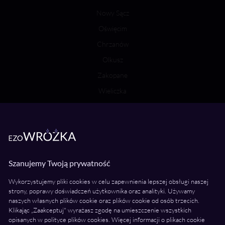
Nowy Sącz
Oświęcim
Chrzanów
Olkusz
Zakopane
Wieliczka
Bochnia
Wróżki Wielkopolska
Poznań
Szanujemy Twoją prywatność
Kalisz
Wykorzystujemy pliki cookies w celu zapewnienia lepszej obsługi naszej
Konin
strony, poprawy doświadczeń użytkownika oraz analityki. Używamy
naszych własnych plików cookie oraz plików cookie od osób trzecich.
Piła
Klikając „Zaakceptuj" wyrażasz zgodę na umieszczenie wszystkich
Ostrów Wielkopolski
opisanych w polityce plików cookies. Więcej informacji o plikach cookie