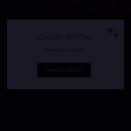
Zamów wróżbę
Już
od 20zł
za pytanie!
Kliknij, aby zamówić