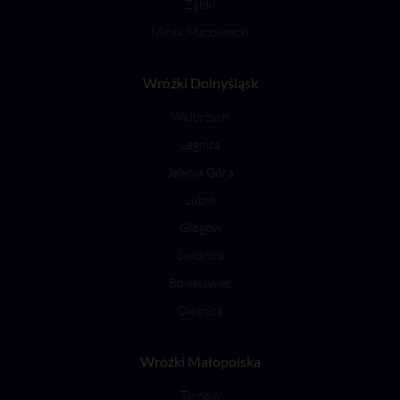
Ząbki
Mińsk Mazowiecki
Wróżki Dolnyśląsk
Wałbrzych
Legnica
Jelenia Góra
Lubin
Głogów
Świdnica
Bolesławiec
Oleśnica
Wróżki Małopolska
Tarnów