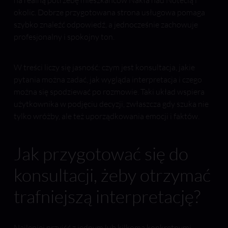
na realną potrzebę mieszkańców Nakła nad Notecią i
okolic. Dobrze przygotowana strona usługowa pomaga
szybko znaleźć odpowiedź, a jednocześnie zachowuje
profesjonalny i spokojny ton.
W treści liczy się jasność: czym jest konsultacja, jakie
pytania można zadać, jak wygląda interpretacja i czego
można się spodziewać po rozmowie. Taki układ wspiera
użytkownika w podjęciu decyzji, zwłaszcza gdy szuka nie
tylko wróżby, ale też uporządkowania emocji i faktów.
Jak przygotować się do
konsultacji, żeby otrzymać
trafniejszą interpretację?
Najlepiej przyjść z jednym lub kilkoma konkretnymi