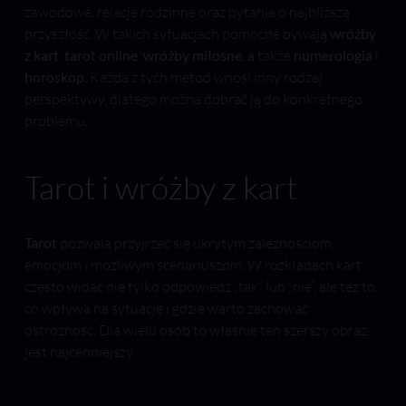
zawodowe, relacje rodzinne oraz pytania o najbliższą
przyszłość. W takich sytuacjach pomocne bywają
wróżby
z kart
,
tarot online
,
wróżby miłosne
, a także
numerologia
i
horoskop
. Każda z tych metod wnosi inny rodzaj
perspektywy, dlatego można dobrać ją do konkretnego
problemu.
Tarot i wróżby z kart
Tarot
pozwala przyjrzeć się ukrytym zależnościom,
emocjom i możliwym scenariuszom. W rozkładach kart
często widać nie tylko odpowiedź „tak” lub „nie”, ale też to,
co wpływa na sytuację i gdzie warto zachować
ostrożność. Dla wielu osób to właśnie ten szerszy obraz
jest najcenniejszy.