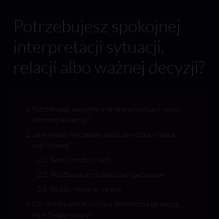
Potrzebujesz spokojnej
interpretacji sytuacji,
relacji albo ważnej decyzji?
Potrzebujesz spokojnej interpretacji sytuacji, relacji
albo ważnej decyzji?
Jakie tematy najczęściej analizuje wróżka w Nakle
nad Notecią?
Tarot i wróżby z kart
Wróżba na przyszłość i decyzje życiowe
Wróżby miłosne i relacje
Czy wróżka online i wróżka telefoniczna sprawdzą
się w Twojej sytuacji?