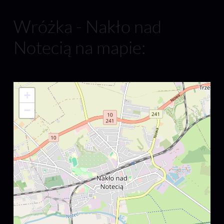
Wróżka - Nakło nad
Notecią na mapie:
+
−