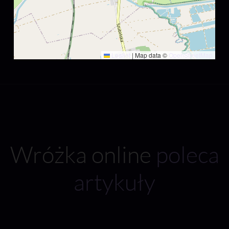
Leaflet
|
Map data ©
OpenStreetMap
Wróżka online
poleca
artykuły