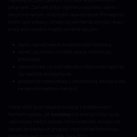
pytaniami. Zamiast pytać ogólnie o wszystko, warto
skupić się na tym, co dziś jest najważniejsze. Pomaga też
krótki opis sytuacji, zwłaszcza jeśli temat dotyczy relacji,
pracy albo wyboru między dwiema opcjami.
zapisz najważniejsze pytanie przed rozmową,
określ, czy chodzi o miłość, pracę, rodzinę czy
przyszłość,
zastanów się, czy potrzebujesz odpowiedzi ogólnej,
czy bardziej szczegółowej,
podejdź do interpretacji z otwartością, ale bez presji
na natychmiastowy werdykt.
Wiele osób łączy taką konsultację z dodatkowymi
formami wglądu, jak
horoskop
czy analiza liczby życia.
Jeśli chcesz śledzić szerszy rytm wydarzeń, możesz też
zajrzeć do bieżących prognoz, na przykład horoskopu
tygodniowego na początek maja 2026.