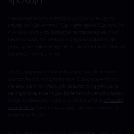
Najczęstsze pytania dotyczą uczuć. Czy ta relacja ma
przyszłość? Czy on wróci? Czy warto czekać? Czy to tylko
chwilowy kryzys, czy już sygnał, że trzeba odpuścić? W
takich sprawach tarot bywa szczególnie pomocny, bo
pokazuje nie tylko emocje, ale też ukryte motywy, blokady
i potencjał rozwoju relacji.
Jeżeli zastanawiasz się nad dawnym związkiem, warto
spojrzeć na sytuację z dystansem. Czasem powrót do ex
ma sens, ale tylko wtedy, gdy obie strony są gotowe na
realną zmianę, a nie na powtórzenie tych samych błędów.
W tym kontekście przydatny może być artykuł
czy warto
wracać do ex
, który pomaga uporządkować myśli przed
podjęciem decyzji.
W relacjach ważna jest też uczciwość wobec siebie. Jeśli