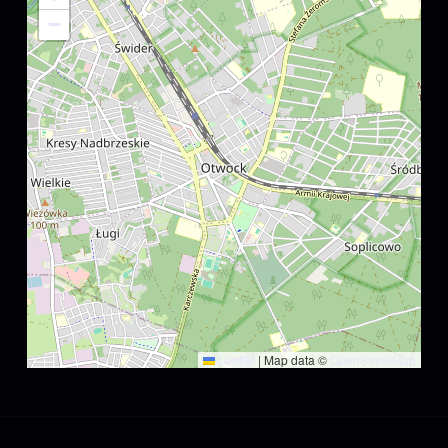
−
Leaflet
|
Map data ©
OpenStreetMap