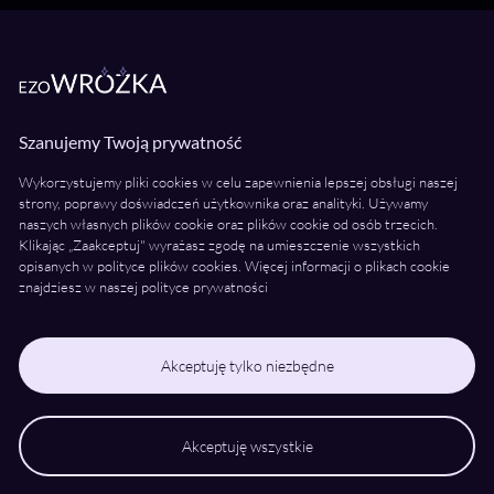
Bochnia
Wróżki Wielkopolska
Poznań
Szanujemy Twoją prywatność
Kalisz
Wykorzystujemy pliki cookies w celu zapewnienia lepszej obsługi naszej
Konin
strony, poprawy doświadczeń użytkownika oraz analityki. Używamy
Piła
naszych własnych plików cookie oraz plików cookie od osób trzecich.
Klikając „Zaakceptuj" wyrażasz zgodę na umieszczenie wszystkich
Ostrów Wielkopolski
opisanych w polityce plików cookies. Więcej informacji o plikach cookie
znajdziesz w naszej polityce prywatności
Gniezno
Leszno
Śrem
Akceptuję tylko niezbędne
Akceptuję wszystkie
© 2026 ezoWrozka.pl