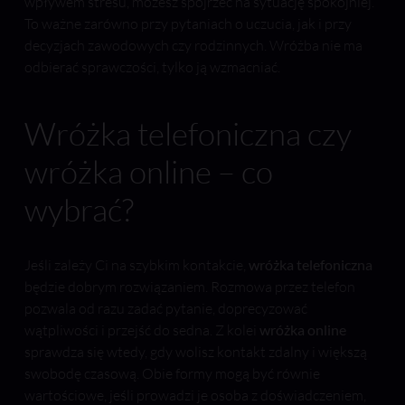
wpływem stresu, możesz spojrzeć na sytuację spokojniej.
To ważne zarówno przy pytaniach o uczucia, jak i przy
decyzjach zawodowych czy rodzinnych. Wróżba nie ma
odbierać sprawczości, tylko ją wzmacniać.
Wróżka telefoniczna czy
wróżka online – co
wybrać?
Jeśli zależy Ci na szybkim kontakcie,
wróżka telefoniczna
będzie dobrym rozwiązaniem. Rozmowa przez telefon
pozwala od razu zadać pytanie, doprecyzować
wątpliwości i przejść do sedna. Z kolei
wróżka online
sprawdza się wtedy, gdy wolisz kontakt zdalny i większą
swobodę czasową. Obie formy mogą być równie
wartościowe, jeśli prowadzi je osoba z doświadczeniem,