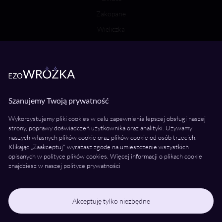
Zakopane
Wieliczka
Bochnia
Wróżki Wielkopolska
Poznań
Szanujemy Twoją prywatność
Kalisz
Wykorzystujemy pliki cookies w celu zapewnienia lepszej obsługi naszej
Konin
strony, poprawy doświadczeń użytkownika oraz analityki. Używamy
naszych własnych plików cookie oraz plików cookie od osób trzecich.
Piła
Klikając „Zaakceptuj" wyrażasz zgodę na umieszczenie wszystkich
Ostrów Wielkopolski
opisanych w polityce plików cookies. Więcej informacji o plikach cookie
znajdziesz w naszej polityce prywatności
Gniezno
Leszno
Śrem
Akceptuję tylko niezbędne