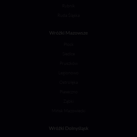
Rybnik
Ruda Śląska
Wróżki Mazowsze
Płock
Siedlce
Pruszków
Legionowo
Ostrołęka
Piaseczno
Ząbki
Mińsk Mazowiecki
Wróżki Dolnyśląsk