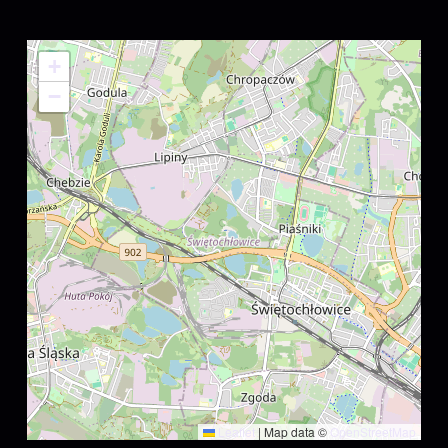
+
−
Leaflet
|
Map data ©
OpenStreetMap