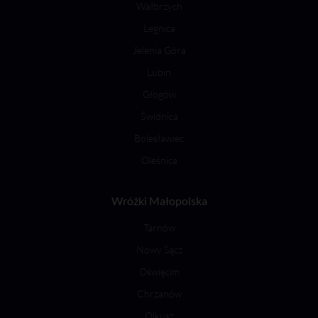
Wałbrzych
Legnica
Jelenia Góra
Lubin
Głogów
Świdnica
Bolesławiec
Oleśnica
Wróżki Małopolska
Tarnów
Nowy Sącz
Oświęcim
Chrzanów
Olkusz