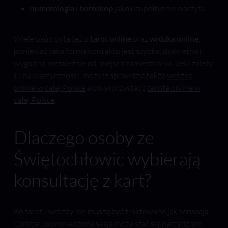
numerologia
i
horoskop
jako uzupełnienie odczytu.
Wiele osób pyta też o
tarot online
oraz
wróżka online
,
ponieważ taka forma kontaktu jest szybka, dyskretna i
wygodna niezależnie od miejsca zamieszkania. Jeśli zależy
Ci na elastyczności, możesz sprawdzić także
wróżkę
online w całej Polsce
albo skorzystać z
tarota online w
całej Polsce
.
Dlaczego osoby ze
Świętochłowic wybierają
konsultację z kart?
Bo tarot i wróżby nie muszą być traktowane jak sensacja.
Dobrze poprowadzona sesja może stać się narzędziem