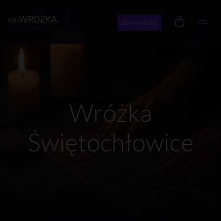
Zamów wróżbę
Wróżby i konsultacje online
Wróżka
Świętochłowice