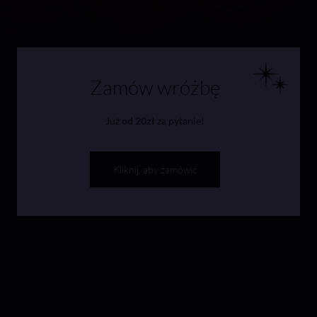
Zamów wróżbę
Już
od 20zł
za pytanie!
Kliknij, aby zamówić