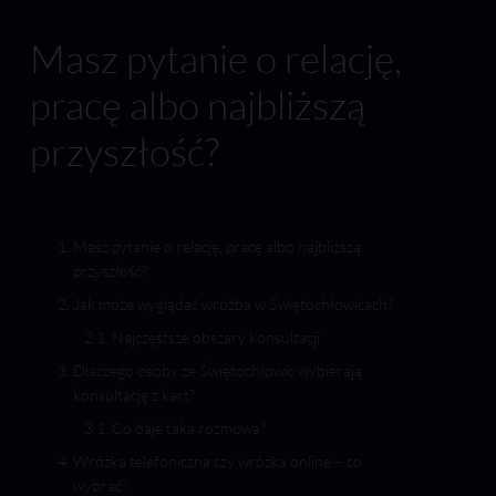
Masz pytanie o relację,
pracę albo najbliższą
przyszłość?
Masz pytanie o relację, pracę albo najbliższą
przyszłość?
Jak może wyglądać wróżba w Świętochłowicach?
Najczęstsze obszary konsultacji
Dlaczego osoby ze Świętochłowic wybierają
konsultację z kart?
Co daje taka rozmowa?
Wróżka telefoniczna czy wróżka online – co
wybrać?