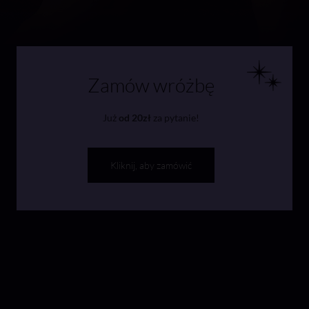
Zamów wróżbę
Już
od 20zł
za pytanie!
Kliknij, aby zamówić