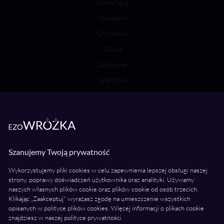
Nowy Sącz
Oświęcim
Chrzanów
Olkusz
Zakopane
Wieliczka
Bochnia
Wróżki Wielkopolska
Poznań
Szanujemy Twoją prywatność
Kalisz
Wykorzystujemy pliki cookies w celu zapewnienia lepszej obsługi naszej
Konin
strony, poprawy doświadczeń użytkownika oraz analityki. Używamy
Piła
naszych własnych plików cookie oraz plików cookie od osób trzecich.
Klikając „Zaakceptuj" wyrażasz zgodę na umieszczenie wszystkich
Ostrów Wielkopolski
opisanych w polityce plików cookies. Więcej informacji o plikach cookie
znajdziesz w naszej polityce prywatności
Gniezno