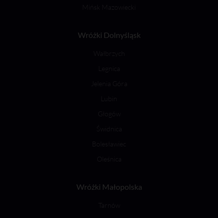
Mińsk Mazowiecki
Wróżki Dolnyśląsk
Wałbrzych
Legnica
Jelenia Góra
Lubin
Głogów
Świdnica
Bolesławiec
Oleśnica
Wróżki Małopolska
Tarnów