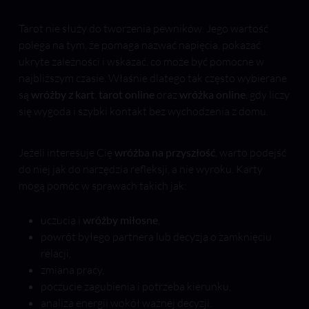
Tarot nie służy do tworzenia pewników. Jego wartość
polega na tym, że pomaga nazwać napięcia, pokazać
ukryte zależności i wskazać, co może być pomocne w
najbliższym czasie. Właśnie dlatego tak często wybierane
są
wróżby z kart
,
tarot online
oraz
wróżka online
, gdy liczy
się wygoda i szybki kontakt bez wychodzenia z domu.
Jeżeli interesuje Cię
wróżba na przyszłość
, warto podejść
do niej jak do narzędzia refleksji, a nie wyroku. Karty
mogą pomóc w sprawach takich jak:
uczucia i
wróżby miłosne
,
powrót byłego partnera lub decyzja o zamknięciu
relacji,
zmiana pracy,
poczucie zagubienia i potrzeba kierunku,
analiza energii wokół ważnej decyzji.