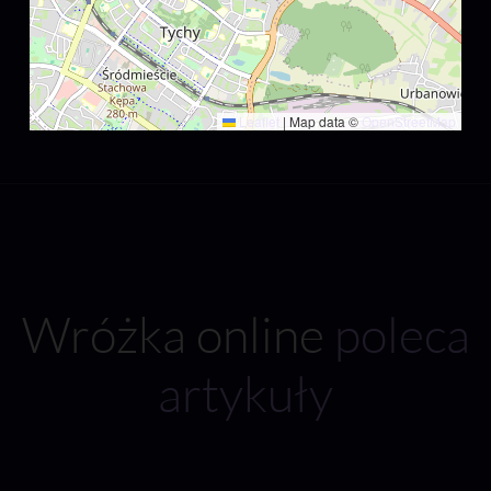
Leaflet
|
Map data ©
OpenStreetMap
Wróżka online
poleca
artykuły