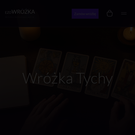
Zamów wróżbę
Wróżby i konsultacje online
Wróżka Tychy