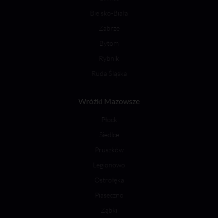
Bielsko-Biała
Zabrze
Bytom
Rybnik
Ruda Śląska
Wróżki Mazowsze
Płock
Siedlce
Pruszków
Legionowo
Ostrołęka
Piaseczno
Ząbki