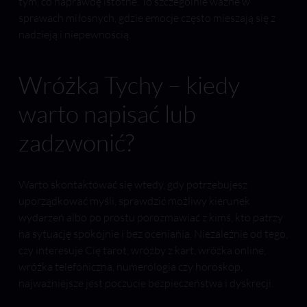
tym, co naprawdę istotne. To szczególnie ważne w
sprawach miłosnych, gdzie emocje często mieszają się z
nadzieją i niepewnością.
Wróżka Tychy – kiedy
warto napisać lub
zadzwonić?
Warto skontaktować się wtedy, gdy potrzebujesz
uporządkować myśli, sprawdzić możliwy kierunek
wydarzeń albo po prostu porozmawiać z kimś, kto patrzy
na sytuację spokojnie i bez oceniania. Niezależnie od tego,
czy interesuje Cię tarot, wróżby z kart, wróżka online,
wróżka telefoniczna, numerologia czy horoskop,
najważniejsze jest poczucie bezpieczeństwa i dyskrecji.