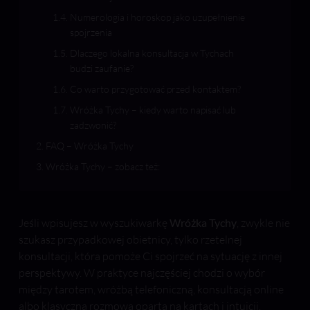
Numerologia i horoskop jako uzupełnienie
spojrzenia
Dlaczego lokalna konsultacja w Tychach
budzi zaufanie?
Co warto przygotować przed kontaktem?
Wróżka Tychy – kiedy warto napisać lub
zadzwonić?
FAQ – Wróżka Tychy
Wróżka Tychy – zobacz też:
Jeśli wpisujesz w wyszukiwarkę
Wróżka Tychy
, zwykle nie
szukasz przypadkowej obietnicy, tylko rzetelnej
konsultacji, która pomoże Ci spojrzeć na sytuację z innej
perspektywy. W praktyce najczęściej chodzi o wybór
między tarotem, wróżbą telefoniczną, konsultacją online
albo klasyczną rozmową opartą na kartach i intuicji.