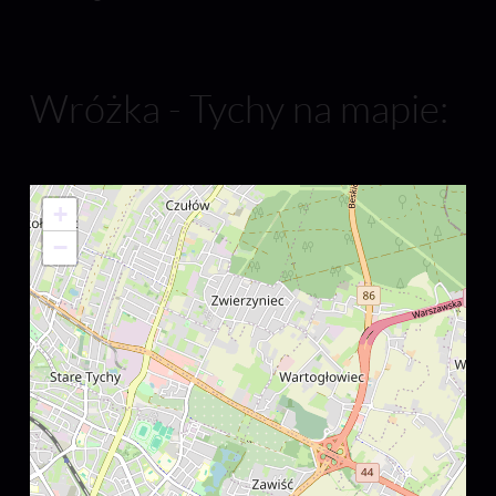
Wróżka - Tychy na mapie:
+
−