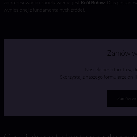
zainteresowania i zaciekawienia, jest
Król Buław
. Dziś postanow
wyniesionej z fundamentalnych źródeł.
Zamów w
Nasi eksperci tarota są d
Skorzystaj z naszego formularza on-l
Zamów wr
Czy Buławy to karta pozytywna