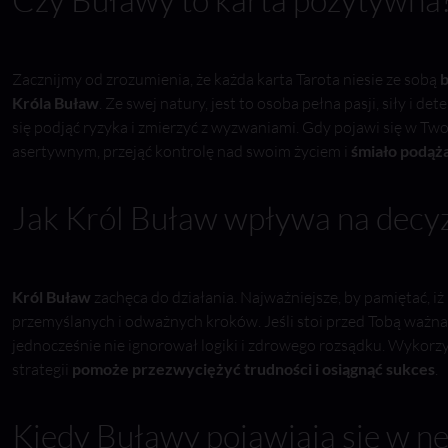
Zacznijmy od zrozumienia, że każda karta Tarota niesie ze sobą
b
Króla Buław
. Ze swej natury, jest to osoba pełna pasji, siły i de
się podjąć ryzyka i zmierzyć z wyzwaniami. Gdy pojawi się w Twoim
asertywnym, przejąć kontrolę nad swoim życiem i
śmiało podąża
Jak Król Buław wpływa na decyz
Król Buław
zachęca do działania. Najważniejsze, by pamiętać, iż 
przemyślanych i odważnych kroków. Jeśli stoi przed Tobą ważna de
jednocześnie nie ignorował logiki i zdrowego rozsądku. Wyko
strategii
pomoże przezwyciężyć trudności i osiągnąć sukces
.
Kiedy Buławy pojawiają się w 