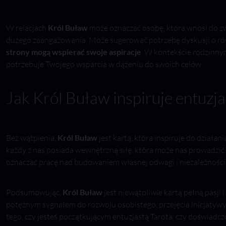
W relacjach
Król Buław
może oznaczać osobę, która wnosi do zw
dużego zaangażowania. Może sugerować potrzebę dyskusji o ró
strony mogą wspierać swoje aspiracje
. W kontekście rodzinnym
potrzebuje Twojego wsparcia w dążeniu do swoich celów.
Jak Król Buław inspiruje entuzj
Bez wątpienia,
Król Buław
jest kartą, która inspiruje do działan
każdy z nas posiada wewnętrzną siłę, która może nas prowadzić 
oznaczać pracę nad budowaniem własnej odwagi i niezależności,
Podsumowując,
Król Buław
jest niewątpliwie kartą pełną pasji i
potężnym sygnałem do rozwoju osobistego, przejęcia inicjatywy
tego, czy jesteś początkującym entuzjastą Tarota, czy doświadc