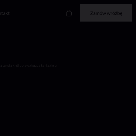
takt
Zamów wróżbę
a tarota król buław
#kazda karta
#krol