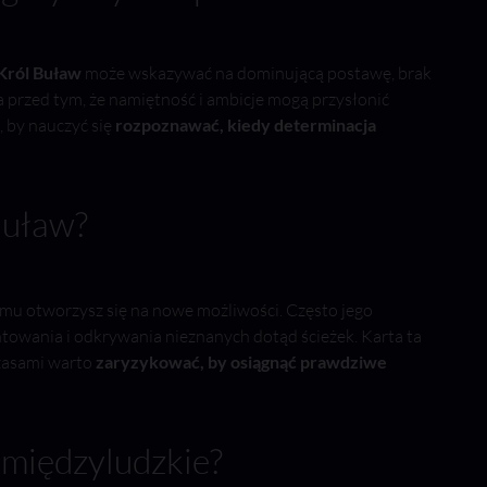
Król Buław
może wskazywać na dominującą postawę, brak
a przed tym, że namiętność i ambicje mogą przysłonić
, by nauczyć się
rozpoznawać, kiedy determinacja
 Buław?
temu otworzysz się na nowe możliwości. Często jego
ntowania i odkrywania nieznanych dotąd ścieżek. Karta ta
czasami warto
zaryzykować, by osiągnąć prawdziwe
 międzyludzkie?