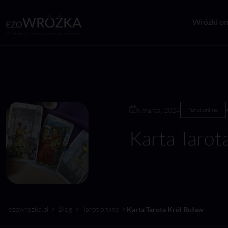
Wróżki on
Wróżby i konsultacje online
6 marca, 2024
Tarot online
Karta Tarot
ezowrozka.pl
Blog
Tarot online
Karta Tarota Król Buław