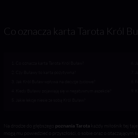
Co oznacza karta Tarota Król B
Co oznacza karta Tarota Król Buław?
J
Czy Buławy to karta pozytywna?
J
Jak Król Buław wpływa na decyzje życiowe?
F
Kiedy Buławy pojawiają się w negatywnym aspekcie?
K
Jakie lekcje niesie ze sobą Król Buław?
Na drodze do głębszego
poznania Tarota
każdy miłośnik tej taje
mogą mu powiedzieć o przyszłości, o sobie oraz o otaczającym św