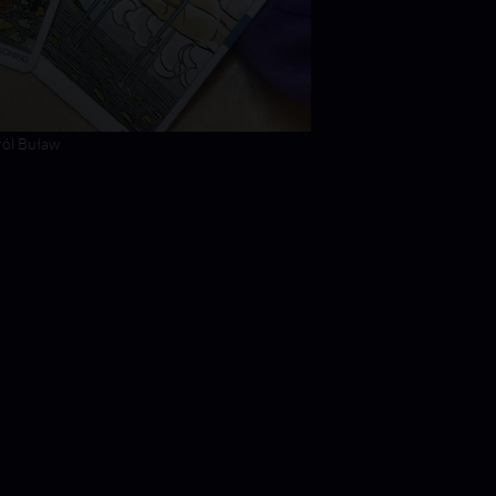
ról Buław