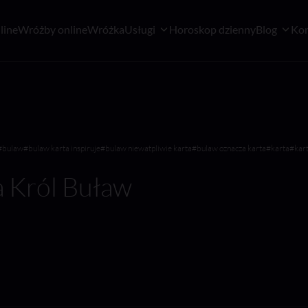
line
Wróżby online
Wróżka
Usługi
Horoskop dzienny
Blog
Kon
#bulaw
#bulaw karta inspiruje
#bulaw niewatpliwie karta
#bulaw oznacza karta
#karta
#kart
a Król Buław