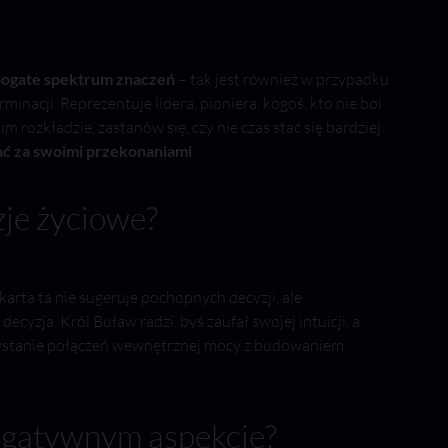
ogate spektrum znaczeń
– tak jest również w przypadku
terminacji. Reprezentuje lidera, pioniera, kogoś, kto nie boi
 rozkładzie, zastanów się, czy nie czas stać się bardziej
ć za swoimi przekonaniami
.
je życiowe?
karta ta nie sugeruje pochopnych decyzji, ale
cyzja, Król Buław radzi, byś zaufał swojej intuicji, a
rzystanie połączeń wewnętrznej mocy z budowaniem
negatywnym aspekcie?