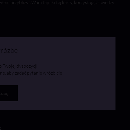
iłem przybliżyć Wam tajniki tej karty, korzystając z wiedzy
różbę
o Twojej dyspozycji.
ine, aby zadać pytanie wróżbicie
óżbę
?