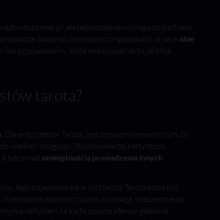
iązku dużo energii, ale jednocześnie wymaga od partnera
wnowadze dawania i brania oraz o sposobach, w jakie
obie
 lub przyjacielskim, może wskazywać na to, że ktoś
astów tarota?
ia. Dla entuzjastów Tarota, jest przypomnieniem o tym, że
do wielkich osiągnięć. Studiowanie tej karty może
 a także nad
umiejętnością prowadzenia innych
.
 siły. Jego pojawienie się w rozkładzie Tarota może być
 i kierowania własnym życiem z odwagą. Niezależnie od
zonym praktykiem, ta karta zawsze oferuje głębokie