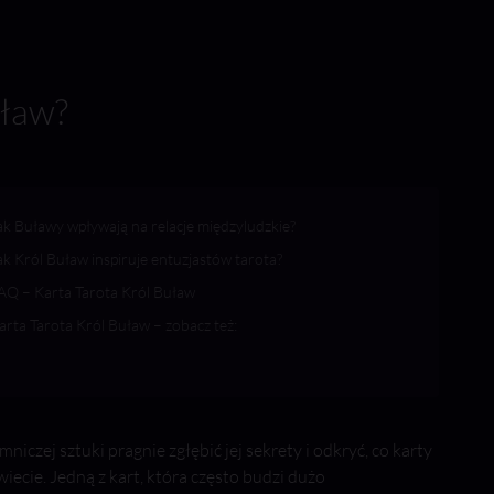
uław?
ak Buławy wpływają na relacje międzyludzkie?
ak Król Buław inspiruje entuzjastów tarota?
AQ – Karta Tarota Król Buław
arta Tarota Król Buław – zobacz też:
mniczej sztuki pragnie zgłębić jej sekrety i odkryć, co karty
iecie. Jedną z kart, która często budzi dużo